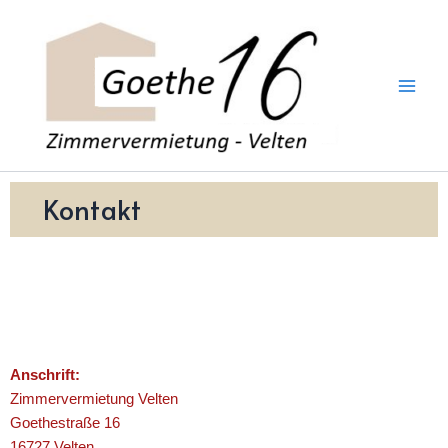
Zum
Inhalt
springen
Kontakt
Anschrift:
Zimmervermietung Velten
Goethestraße 16
16727 Velten